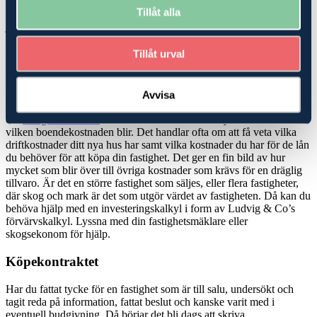
stödrätter? Är marken utarrenderad och vad betyder det för dina
Tillåt alla
planer? Vi har experter på skatterätt, ekonomi, rådgivning och
juridik, som kan hjälpa dig att hitta den bästa möjliga lösningen när
du ska köpa
skog
eller jordbruk-/
lantbruksfastighet
.
Tillåt urval
Köp- och investeringskalkyler
Köper du en mindre fastighet, en så kallad avstyckad gård där det
Avvisa
finns ett hus att bo i men mindre marker, kan du bli hjälpt av att be
din
fastighetsmäklare
om en boendekostnadskalkyl för att veta
vilken boendekostnaden blir. Det handlar ofta om att få veta vilka
driftkostnader ditt nya hus har samt vilka kostnader du har för de lån
du behöver för att köpa din fastighet. Det ger en fin bild av hur
mycket som blir över till övriga kostnader som krävs för en dräglig
tillvaro. Är det en större fastighet som säljes, eller flera fastigheter,
där skog och mark är det som utgör värdet av fastigheten. Då kan du
behöva hjälp med en investeringskalkyl i form av Ludvig & Co’s
förvärvskalkyl. Lyssna med din fastighetsmäklare eller
skogsekonom för hjälp.
Köpekontraktet
Har du fattat tycke för en fastighet som är till salu, undersökt och
tagit reda på information, fattat beslut och kanske varit med i
eventuell budgivning. Då börjar det bli dags att skriva