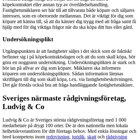
köpekontraktet eller annan typ av överlåtelsehandling.
Fastighetsmäklaren ser här till att tillvarata både köpare och säljares
intressen, som en oberoende mellanman. Det är viktigt för dig som
köpare att känna till, så att du känner dig trygg med att fråga samt få
hjälp med för dig viktiga frågor när du ska köpa ditt hus eller gård.
Undersökningsplikt
Utgångspunkten är att fastigheter säljes i det skick som de faktiskt
befinner sig i på köpekontraktsdagen och att du som skall köpa, bör
göra en noggrann undersökning. Undersökningsplikten är stark och
bör tas på allvar av dig som köpare. Mäklaren ska informera
köparen om undersökningsplikten. Sådan information lämnas
skriftligen till dig som skall köpa, t.ex. via fastighetsbeskrivningen.
Det går förstås också bra att fråga handläggande fastighetsmäklare.
Sveriges närmaste rådgivningsföretag,
Ludvig & Co
Ludvig & Co är Sveriges största rådgivningsföretag med 1 000
medarbetare på drygt 100 orter. De är den nationella men lokala
helhetsleverantören för ditt företags behov. Med enkla lösningar och
bred kompetens inom
redovisning
,
juridik
,
skatt
och
rådgivning