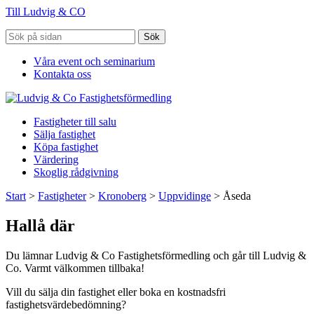
Till Ludvig & CO
Sök
Våra event och seminarium
Kontakta oss
Fastigheter till salu
Sälja fastighet
Köpa fastighet
Värdering
Skoglig rådgivning
Start
>
Fastigheter
>
Kronoberg
>
Uppvidinge
>
Åseda
Hallå där
Du lämnar Ludvig & Co Fastighetsförmedling och går till Ludvig &
Co. Varmt välkommen tillbaka!
Vill du sälja din fastighet eller boka en kostnadsfri
fastighetsvärdebedömning?