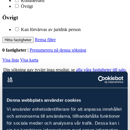
Kommersiell
Övrigt
Övrigt
Kan förvärvas av juridisk person
Rensa filter
Hitta fastigheter
0 fastigheter
|
Prenumerera på denna sökning
Visa lista
Visa karta
Din sökning gav tyvärr inga resultat, se
alla våra fastigheter till salu
.
Alla fastigheter
Ludvig & Co Fastighetsförmedling
Denna webbplats använder cookies
Ludvig & Co Fastighetsförmedling är landets största förmedlare av
Vi använder enhetsidentifierare för att anpassa innehållet
skog- och lantbruksfastigheter. Vi hjälper också varje år många
kunder att köpa en fastighet genom att ge rådgivning till spekulanter
och annonserna till användarna, tillhandahålla funktioner
i form av köp- och investeringskalkyler samt värdering.
för sociala medier och analysera vår trafik. Dessa kan i