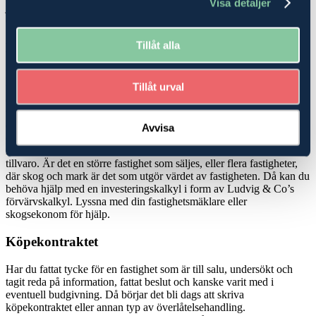
Visa detaljer
juridik, som kan hjälpa dig att hitta den bästa möjliga lösningen när
du ska köpa
skog
eller jordbruk-/
lantbruksfastighet
.
Tillåt alla
Köp- och investeringskalkyler
Köper du en mindre fastighet, en så kallad avstyckad gård där det
Tillåt urval
finns ett hus att bo i men mindre marker, kan du bli hjälpt av att be
din
fastighetsmäklare
om en boendekostnadskalkyl för att veta
vilken boendekostnaden blir. Det handlar ofta om att få veta vilka
driftkostnader ditt nya hus har samt vilka kostnader du har för de lån
Avvisa
du behöver för att köpa din fastighet. Det ger en fin bild av hur
mycket som blir över till övriga kostnader som krävs för en dräglig
tillvaro. Är det en större fastighet som säljes, eller flera fastigheter,
där skog och mark är det som utgör värdet av fastigheten. Då kan du
behöva hjälp med en investeringskalkyl i form av Ludvig & Co’s
förvärvskalkyl. Lyssna med din fastighetsmäklare eller
skogsekonom för hjälp.
Köpekontraktet
Har du fattat tycke för en fastighet som är till salu, undersökt och
tagit reda på information, fattat beslut och kanske varit med i
eventuell budgivning. Då börjar det bli dags att skriva
köpekontraktet eller annan typ av överlåtelsehandling.