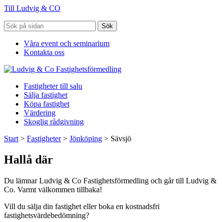
Till Ludvig & CO
Sök
Våra event och seminarium
Kontakta oss
Fastigheter till salu
Sälja fastighet
Köpa fastighet
Värdering
Skoglig rådgivning
Start
>
Fastigheter
>
Jönköping
>
Sävsjö
Hallå där
Du lämnar Ludvig & Co Fastighetsförmedling och går till Ludvig &
Co. Varmt välkommen tillbaka!
Vill du sälja din fastighet eller boka en kostnadsfri
fastighetsvärdebedömning?