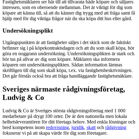
Fastighetsmäklaren ser här till att tillvarata både köpare och säljares
intressen, som en oberoende mellanman. Det är viktigt för dig som
köpare att känna till, så att du känner dig trygg med att fråga samt få
hjälp med för dig viktiga frågor när du ska köpa ditt hus eller gård.
Undersökningsplikt
Utgångspunkten är att fastigheter säljes i det skick som de faktiskt
befinner sig i på köpekontraktsdagen och att du som skall köpa, bör
göra en noggrann undersökning. Undersökningsplikten är stark och
bör tas på allvar av dig som köpare. Mäklaren ska informera
köparen om undersökningsplikten. Sådan information lämnas
skriftligen till dig som skall köpa, t.ex. via fastighetsbeskrivningen.
Det går förstås också bra att fråga handläggande fastighetsmäklare.
Sveriges närmaste rådgivningsföretag,
Ludvig & Co
Ludvig & Co är Sveriges största rådgivningsföretag med 1 000
medarbetare på drygt 100 orter. De är den nationella men lokala
helhetsleverantören för ditt företags behov. Med enkla lösningar och
bred kompetens inom
redovisning
,
juridik
,
skatt
och
rådgivning
fokuserar vi på att skapa värde för dig som företagare.