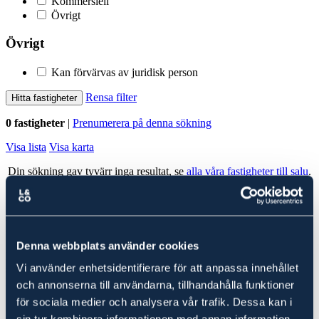
Kommersiell
Övrigt
Övrigt
Kan förvärvas av juridisk person
Rensa filter
Hitta fastigheter
0 fastigheter
|
Prenumerera på denna sökning
Visa lista
Visa karta
Din sökning gav tyvärr inga resultat, se
alla våra fastigheter till salu
.
Alla fastigheter
Ludvig & Co Fastighetsförmedling
Denna webbplats använder cookies
Ludvig & Co Fastighetsförmedling är landets största förmedlare av
Vi använder enhetsidentifierare för att anpassa innehållet
skog- och lantbruksfastigheter. Vi hjälper också varje år många
kunder att köpa en fastighet genom att ge rådgivning till spekulanter
och annonserna till användarna, tillhandahålla funktioner
i form av köp- och investeringskalkyler samt värdering.
för sociala medier och analysera vår trafik. Dessa kan i