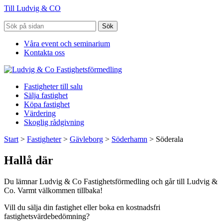
Till Ludvig & CO
Sök
Våra event och seminarium
Kontakta oss
Fastigheter till salu
Sälja fastighet
Köpa fastighet
Värdering
Skoglig rådgivning
Start
>
Fastigheter
>
Gävleborg
>
Söderhamn
>
Söderala
Hallå där
Du lämnar Ludvig & Co Fastighetsförmedling och går till Ludvig &
Co. Varmt välkommen tillbaka!
Vill du sälja din fastighet eller boka en kostnadsfri
fastighetsvärdebedömning?