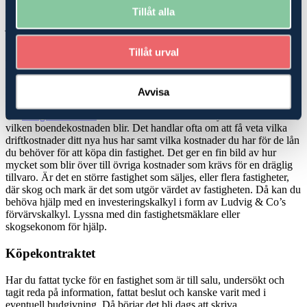
stödrätter? Är marken utarrenderad och vad betyder det för dina
Tillåt alla
planer? Vi har experter på skatterätt, ekonomi, rådgivning och
juridik, som kan hjälpa dig att hitta den bästa möjliga lösningen när
du ska köpa
skog
eller jordbruk-/
lantbruksfastighet
.
Tillåt urval
Köp- och investeringskalkyler
Köper du en mindre fastighet, en så kallad avstyckad gård där det
Avvisa
finns ett hus att bo i men mindre marker, kan du bli hjälpt av att be
din
fastighetsmäklare
om en boendekostnadskalkyl för att veta
vilken boendekostnaden blir. Det handlar ofta om att få veta vilka
driftkostnader ditt nya hus har samt vilka kostnader du har för de lån
du behöver för att köpa din fastighet. Det ger en fin bild av hur
mycket som blir över till övriga kostnader som krävs för en dräglig
tillvaro. Är det en större fastighet som säljes, eller flera fastigheter,
där skog och mark är det som utgör värdet av fastigheten. Då kan du
behöva hjälp med en investeringskalkyl i form av Ludvig & Co’s
förvärvskalkyl. Lyssna med din fastighetsmäklare eller
skogsekonom för hjälp.
Köpekontraktet
Har du fattat tycke för en fastighet som är till salu, undersökt och
tagit reda på information, fattat beslut och kanske varit med i
eventuell budgivning. Då börjar det bli dags att skriva