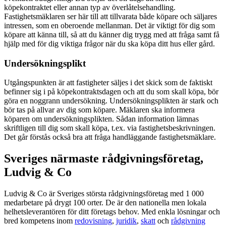
köpekontraktet eller annan typ av överlåtelsehandling.
Fastighetsmäklaren ser här till att tillvarata både köpare och säljares
intressen, som en oberoende mellanman. Det är viktigt för dig som
köpare att känna till, så att du känner dig trygg med att fråga samt få
hjälp med för dig viktiga frågor när du ska köpa ditt hus eller gård.
Undersökningsplikt
Utgångspunkten är att fastigheter säljes i det skick som de faktiskt
befinner sig i på köpekontraktsdagen och att du som skall köpa, bör
göra en noggrann undersökning. Undersökningsplikten är stark och
bör tas på allvar av dig som köpare. Mäklaren ska informera
köparen om undersökningsplikten. Sådan information lämnas
skriftligen till dig som skall köpa, t.ex. via fastighetsbeskrivningen.
Det går förstås också bra att fråga handläggande fastighetsmäklare.
Sveriges närmaste rådgivningsföretag,
Ludvig & Co
Ludvig & Co är Sveriges största rådgivningsföretag med 1 000
medarbetare på drygt 100 orter. De är den nationella men lokala
helhetsleverantören för ditt företags behov. Med enkla lösningar och
bred kompetens inom
redovisning
,
juridik
,
skatt
och
rådgivning