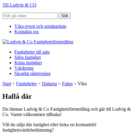
Till Ludvig & CO
Sök
Våra event och seminarium
Kontakta oss
Fastigheter till salu
Sälja fastighet
Köpa fastighet
Värdering
Skoglig rådgivning
Start
>
Fastigheter
>
Dalarna
>
Falun
>
Vika
Hallå där
Du lämnar Ludvig & Co Fastighetsförmedling och går till Ludvig &
Co. Varmt välkommen tillbaka!
Vill du sälja din fastighet eller boka en kostnadsfri
fastighetsvärdebedömning?