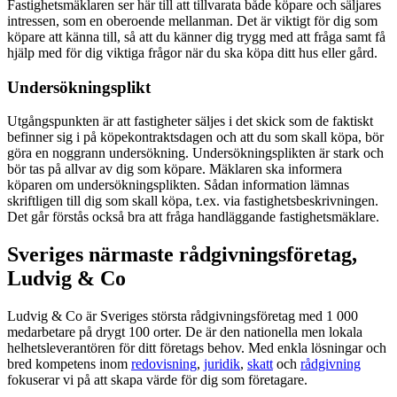
Fastighetsmäklaren ser här till att tillvarata både köpare och säljares
intressen, som en oberoende mellanman. Det är viktigt för dig som
köpare att känna till, så att du känner dig trygg med att fråga samt få
hjälp med för dig viktiga frågor när du ska köpa ditt hus eller gård.
Undersökningsplikt
Utgångspunkten är att fastigheter säljes i det skick som de faktiskt
befinner sig i på köpekontraktsdagen och att du som skall köpa, bör
göra en noggrann undersökning. Undersökningsplikten är stark och
bör tas på allvar av dig som köpare. Mäklaren ska informera
köparen om undersökningsplikten. Sådan information lämnas
skriftligen till dig som skall köpa, t.ex. via fastighetsbeskrivningen.
Det går förstås också bra att fråga handläggande fastighetsmäklare.
Sveriges närmaste rådgivningsföretag,
Ludvig & Co
Ludvig & Co är Sveriges största rådgivningsföretag med 1 000
medarbetare på drygt 100 orter. De är den nationella men lokala
helhetsleverantören för ditt företags behov. Med enkla lösningar och
bred kompetens inom
redovisning
,
juridik
,
skatt
och
rådgivning
fokuserar vi på att skapa värde för dig som företagare.