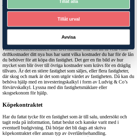
Tillåt alla
juridik, som kan hjälpa dig att hitta den bästa möjliga lösningen när
du ska köpa
skog
eller jordbruk-/
lantbruksfastighet
.
Tillåt urval
Köp- och investeringskalkyler
Köper du en mindre fastighet, en så kallad avstyckad gård där det
Avvisa
finns ett hus att bo i men mindre marker, kan du bli hjälpt av att be
din
fastighetsmäklare
om en boendekostnadskalkyl för att veta
vilken boendekostnaden blir. Det handlar ofta om att få veta vilka
driftkostnader ditt nya hus har samt vilka kostnader du har för de lån
du behöver för att köpa din fastighet. Det ger en fin bild av hur
mycket som blir över till övriga kostnader som krävs för en dräglig
tillvaro. Är det en större fastighet som säljes, eller flera fastigheter,
där skog och mark är det som utgör värdet av fastigheten. Då kan du
behöva hjälp med en investeringskalkyl i form av Ludvig & Co’s
förvärvskalkyl. Lyssna med din fastighetsmäklare eller
skogsekonom för hjälp.
Köpekontraktet
Har du fattat tycke för en fastighet som är till salu, undersökt och
tagit reda på information, fattat beslut och kanske varit med i
eventuell budgivning. Då börjar det bli dags att skriva
köpekontraktet eller annan typ av överlåtelsehandling.