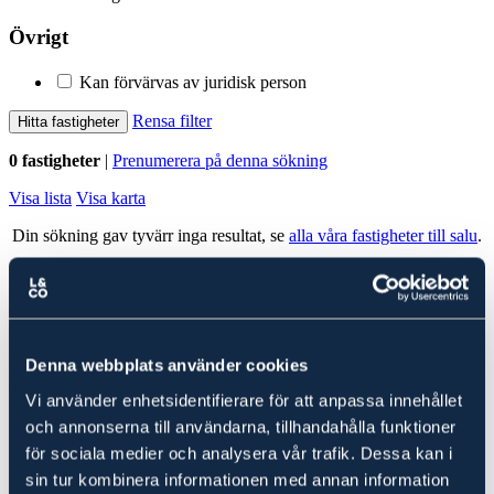
Övrigt
Kan förvärvas av juridisk person
Rensa filter
Hitta fastigheter
0 fastigheter
|
Prenumerera på denna sökning
Visa lista
Visa karta
Din sökning gav tyvärr inga resultat, se
alla våra fastigheter till salu
.
Alla fastigheter
Ludvig & Co Fastighetsförmedling
Denna webbplats använder cookies
Ludvig & Co Fastighetsförmedling är landets största förmedlare av
skog- och lantbruksfastigheter. Vi hjälper också varje år många
Vi använder enhetsidentifierare för att anpassa innehållet
kunder att köpa en fastighet genom att ge rådgivning till spekulanter
i form av köp- och investeringskalkyler samt värdering.
och annonserna till användarna, tillhandahålla funktioner
för sociala medier och analysera vår trafik. Dessa kan i
Fastigheter till salu i
Vika
sin tur kombinera informationen med annan information