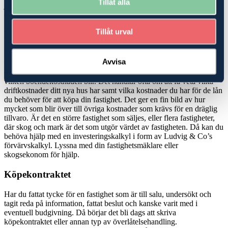
Tillåt alla
juridik, som kan hjälpa dig att hitta den bästa möjliga lösningen när
du ska köpa
skog
eller jordbruk-/
lantbruksfastighet
.
Tillåt urval
Köp- och investeringskalkyler
Köper du en mindre fastighet, en så kallad avstyckad gård där det
Avvisa
finns ett hus att bo i men mindre marker, kan du bli hjälpt av att be
din
fastighetsmäklare
om en boendekostnadskalkyl för att veta
vilken boendekostnaden blir. Det handlar ofta om att få veta vilka
driftkostnader ditt nya hus har samt vilka kostnader du har för de lån
du behöver för att köpa din fastighet. Det ger en fin bild av hur
mycket som blir över till övriga kostnader som krävs för en dräglig
tillvaro. Är det en större fastighet som säljes, eller flera fastigheter,
där skog och mark är det som utgör värdet av fastigheten. Då kan du
behöva hjälp med en investeringskalkyl i form av Ludvig & Co’s
förvärvskalkyl. Lyssna med din fastighetsmäklare eller
skogsekonom för hjälp.
Köpekontraktet
Har du fattat tycke för en fastighet som är till salu, undersökt och
tagit reda på information, fattat beslut och kanske varit med i
eventuell budgivning. Då börjar det bli dags att skriva
köpekontraktet eller annan typ av överlåtelsehandling.