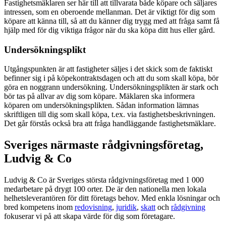
Fastighetsmäklaren ser här till att tillvarata både köpare och säljares
intressen, som en oberoende mellanman. Det är viktigt för dig som
köpare att känna till, så att du känner dig trygg med att fråga samt få
hjälp med för dig viktiga frågor när du ska köpa ditt hus eller gård.
Undersökningsplikt
Utgångspunkten är att fastigheter säljes i det skick som de faktiskt
befinner sig i på köpekontraktsdagen och att du som skall köpa, bör
göra en noggrann undersökning. Undersökningsplikten är stark och
bör tas på allvar av dig som köpare. Mäklaren ska informera
köparen om undersökningsplikten. Sådan information lämnas
skriftligen till dig som skall köpa, t.ex. via fastighetsbeskrivningen.
Det går förstås också bra att fråga handläggande fastighetsmäklare.
Sveriges närmaste rådgivningsföretag,
Ludvig & Co
Ludvig & Co är Sveriges största rådgivningsföretag med 1 000
medarbetare på drygt 100 orter. De är den nationella men lokala
helhetsleverantören för ditt företags behov. Med enkla lösningar och
bred kompetens inom
redovisning
,
juridik
,
skatt
och
rådgivning
fokuserar vi på att skapa värde för dig som företagare.