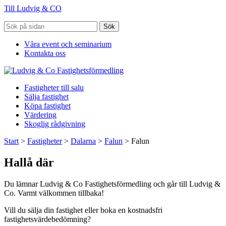
Till Ludvig & CO
Sök
Våra event och seminarium
Kontakta oss
Fastigheter till salu
Sälja fastighet
Köpa fastighet
Värdering
Skoglig rådgivning
Start
>
Fastigheter
>
Dalarna
>
Falun
>
Falun
Hallå där
Du lämnar Ludvig & Co Fastighetsförmedling och går till Ludvig &
Co. Varmt välkommen tillbaka!
Vill du sälja din fastighet eller boka en kostnadsfri
fastighetsvärdebedömning?