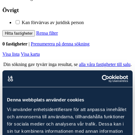
Övrigt
Kan förvärvas av juridisk person
Rensa filter
Hitta fastigheter
0 fastigheter
|
Prenumerera på denna sökning
Visa lista
Visa karta
Din sökning gav tyvärr inga resultat, se
alla våra fastigheter till salu
.
Alla fastigheter
Ludvig & Co Fastighetsförmedling
Denna webbplats använder cookies
Ludvig & Co Fastighetsförmedling är landets största förmedlare av
skog- och lantbruksfastigheter. Vi hjälper också varje år många
Vi använder enhetsidentifierare för att anpassa innehållet
kunder att köpa en fastighet genom att ge rådgivning till spekulanter
i form av köp- och investeringskalkyler samt värdering.
och annonserna till användarna, tillhandahålla funktioner
för sociala medier och analysera vår trafik. Dessa kan i
Fastigheter till salu i
Falun
sin tur kombinera informationen med annan information