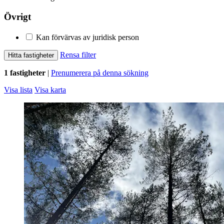
Övrigt
Kan förvärvas av juridisk person
Rensa filter
Hitta fastigheter
1 fastigheter
|
Prenumerera på denna sökning
Visa lista
Visa karta