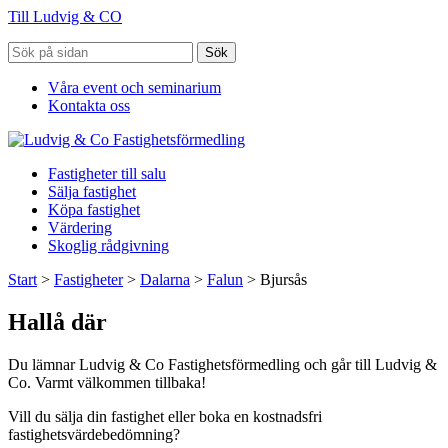
Till Ludvig & CO
Sök
Våra event och seminarium
Kontakta oss
Fastigheter till salu
Sälja fastighet
Köpa fastighet
Värdering
Skoglig rådgivning
Start
>
Fastigheter
>
Dalarna
>
Falun
>
Bjursås
Hallå där
Du lämnar Ludvig & Co Fastighetsförmedling och går till Ludvig &
Co. Varmt välkommen tillbaka!
Vill du sälja din fastighet eller boka en kostnadsfri
fastighetsvärdebedömning?