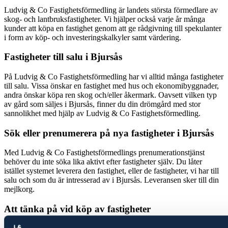
Ludvig & Co Fastighetsförmedling är landets största förmedlare av
skog- och lantbruksfastigheter. Vi hjälper också varje år många
kunder att köpa en fastighet genom att ge rådgivning till spekulanter
i form av köp- och investeringskalkyler samt värdering.
Fastigheter till salu i
Bjursås
På Ludvig & Co Fastighetsförmedling har vi alltid många fastigheter
till salu. Vissa önskar en fastighet med hus och ekonomibyggnader,
andra önskar köpa ren skog och/eller åkermark. Oavsett vilken typ
av gård som säljes i
Bjursås
, finner du din drömgård med stor
sannolikhet med hjälp av Ludvig & Co Fastighetsförmedling.
Sök eller prenumerera på nya fastigheter i
Bjursås
Med Ludvig & Co Fastighetsförmedlings prenumerationstjänst
behöver du inte söka lika aktivt efter fastigheter själv. Du låter
istället systemet leverera den fastighet, eller de fastigheter, vi har till
salu och som du är intresserad av i
Bjursås
. Leveransen sker till din
mejlkorg.
Att tänka på vid köp av fastigheter