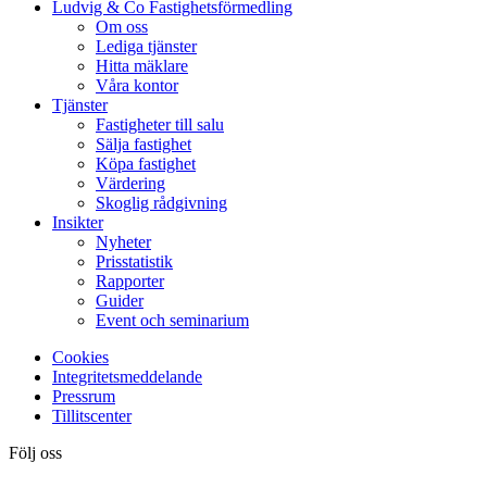
Ludvig & Co Fastighetsförmedling
Om oss
Lediga tjänster
Hitta mäklare
Våra kontor
Tjänster
Fastigheter till salu
Sälja fastighet
Köpa fastighet
Värdering
Skoglig rådgivning
Insikter
Nyheter
Prisstatistik
Rapporter
Guider
Event och seminarium
Cookies
Integritetsmeddelande
Pressrum
Tillitscenter
Följ oss