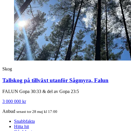
Skog
Tallskog på tillväxt utanför Sågmyra, Falun
FALUN Gopa 30:33 & del av Gopa 23:5
3 000 000 kr
Anbud
senast tor 28 maj kl 17:00
Snabbfakta
Hitta hit