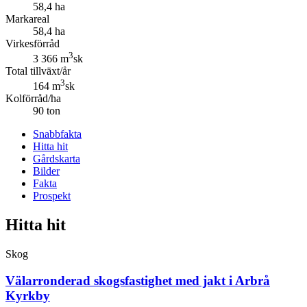
58,4 ha
Markareal
58,4 ha
Virkesförråd
3
3 366 m
sk
Total tillväxt/år
3
164 m
sk
Kolförråd/ha
90 ton
Snabbfakta
Hitta hit
Gårdskarta
Bilder
Fakta
Prospekt
Hitta hit
Skog
Välarronderad skogsfastighet med jakt i Arbrå
Kyrkby