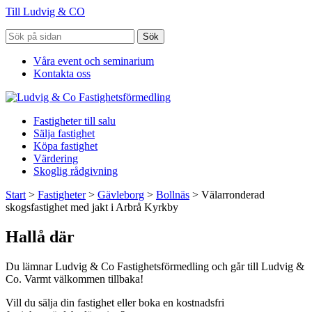
Till Ludvig & CO
Sök
Våra event och seminarium
Kontakta oss
Fastigheter till salu
Sälja fastighet
Köpa fastighet
Värdering
Skoglig rådgivning
Start
>
Fastigheter
>
Gävleborg
>
Bollnäs
>
Välarronderad
skogsfastighet med jakt i Arbrå Kyrkby
Hallå där
Du lämnar Ludvig & Co Fastighetsförmedling och går till Ludvig &
Co. Varmt välkommen tillbaka!
Vill du sälja din fastighet eller boka en kostnadsfri