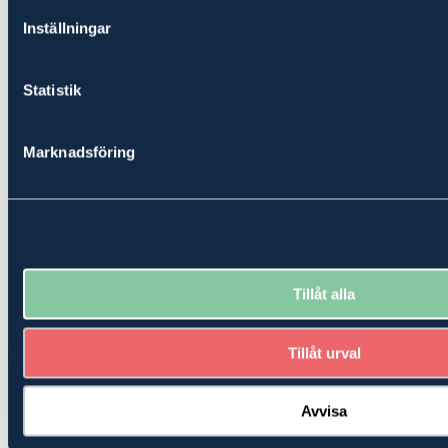
Inställningar
Karta_Arbra_Kyrkby_13_31
Kontakta oss
Statistik
Förnamn*
Marknadsföring
Efternamn*
Telefonnummer*
E-post*
Tillåt alla
Meddelande
Tillåt urval
Skicka
Genom att klicka på Skicka godkänner jag
Ludvig & Co Fastighetsförmedlings
Avvisa
dataskyddspolicy