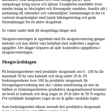
sumpskogar kring myrar och tjärnar. Fastigheten innehåller även
mindre inslag av blockighet och försumpade områden, framför allt i
anslutning till våtmarker och vattenmiljöer. Sammantaget är det en
varierad skogsfastighet med typisk hälsingeterräng och goda
förutsättningar för ett aktivt skogsbruk.
Se vidare under länk till skogsbilaga längre ned.
Skogsinventeringen är upprättad med för skogsinventering gängse
metoder och kan därför vara behäftad med osäkerhet i angivna
uppgifter. Det åligger köparen att själv kontrollera uppgifterna i
skogsinventeringen.
Skogsvårdslagen
På brukningsenheter med produktiv skogsmark om 0 - 100 ha får
maximalt 50 ha vara kalmark och skog under 20 år. På
brukningsenheter över 100 ha produktiv skogsmark får
föryngringsavverkning inte ske i sådan utsträckning att mer än
hälften av brukningsenhetens produktiva skogsmarksareal kommer
att bestå av kalmark och skog yngre än 20 år (den sk 50 % regeln).
För nybildade fastigheter yngre än tre år gäller särskilda regler.
Som brukningsenhet räknas normalt den produktiva skogsmark