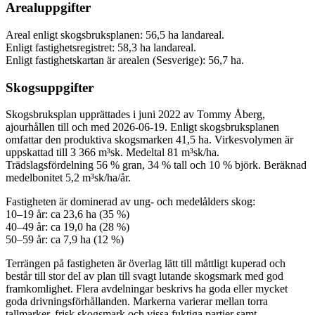
Arealuppgifter
Areal enligt skogsbruksplanen: 56,5 ha landareal.
Enligt fastighetsregistret: 58,3 ha landareal.
Enligt fastighetskartan är arealen (Sesverige): 56,7 ha.
Skogsuppgifter
Skogsbruksplan upprättades i juni 2022 av Tommy Åberg,
ajourhållen till och med 2026-06-19. Enligt skogsbruksplanen
omfattar den produktiva skogsmarken 41,5 ha. Virkesvolymen är
uppskattad till 3 366 m³sk. Medeltal 81 m³sk/ha.
Trädslagsfördelning 56 % gran, 34 % tall och 10 % björk. Beräknad
medelbonitet 5,2 m³sk/ha/år.
Fastigheten är dominerad av ung- och medelålders skog:
10–19 år: ca 23,6 ha (35 %)
40–49 år: ca 19,0 ha (28 %)
50–59 år: ca 7,9 ha (12 %)
Terrängen på fastigheten är överlag lätt till måttligt kuperad och
består till stor del av plan till svagt lutande skogsmark med god
framkomlighet. Flera avdelningar beskrivs ha goda eller mycket
goda drivningsförhållanden. Markerna varierar mellan torra
tallmarker, frisk skogsmark och vissa fuktiga partier samt