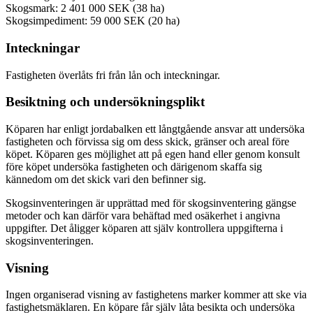
Skogsmark: 2 401 000 SEK (38 ha)
Skogsimpediment: 59 000 SEK (20 ha)
Inteckningar
Fastigheten överlåts fri från lån och inteckningar.
Besiktning och undersökningsplikt
Köparen har enligt jordabalken ett långtgående ansvar att undersöka
fastigheten och förvissa sig om dess skick, gränser och areal före
köpet. Köparen ges möjlighet att på egen hand eller genom konsult
före köpet undersöka fastigheten och därigenom skaffa sig
kännedom om det skick vari den befinner sig.
Skogsinventeringen är upprättad med för skogsinventering gängse
metoder och kan därför vara behäftad med osäkerhet i angivna
uppgifter. Det åligger köparen att själv kontrollera uppgifterna i
skogsinventeringen.
Visning
Ingen organiserad visning av fastighetens marker kommer att ske via
fastighetsmäklaren. En köpare får själv låta besikta och undersöka