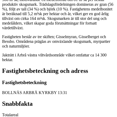
produktiv skogsmark. Trädslagsfördelningen domineras av gran (56
%), följt av tall (34 %) och björk (10 %). Fastighetens medelbonitet
är beräknad till 5,2 m³sk per hektar och år, vilket ger en god årlig
tillväxt om cirka 164 m³sk. Skogsmarken är till stor del ung och
medelålders, vilket skapar goda förutsättningar för fortsatt
värdetillväxt.
Fastigheten består av tre skiften; Gisselmyran, Gisselberget och
Bessbo. Områdena präglas av omväxlande skogsmark, myrpartier
och naturmiljöer.
Jakträtt i Arbrå västra viltvårdsområde vilket omfattar ca 14 300
hektar.
Fastighetsbeteckning och adress
Fastighetsbeteckning
BOLLNÄS ARBRÅ KYRKBY 13:31
Snabbfakta
Totalareal