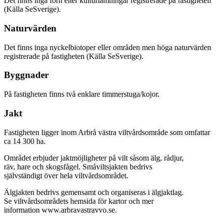
Det finns inga forn eller kulturlämningar registrerade på fastigheten
(Källa SeSverige).
Naturvärden
Det finns inga nyckelbiotoper eller områden men höga naturvärden
registrerade på fastigheten (Källa SeSverige).
Byggnader
På fastigheten finns två enklare timmerstuga/kojor.
Jakt
Fastigheten ligger inom Arbrå västra viltvårdsområde som omfattar
ca 14 300 ha.
Området erbjuder jaktmöjligheter på vilt såsom älg, rådjur,
räv, hare och skogsfågel. Småviltsjakten bedrivs
självständigt över hela viltvårdsområdet.
Älgjakten bedrivs gemensamt och organiseras i älgjaktlag.
Se viltvårdsområdets hemsida för kartor och mer
information www.arbravastravvo.se.