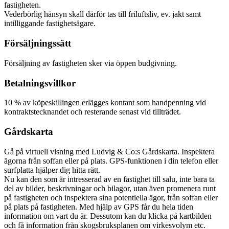
fastigheten.
Vederbörlig hänsyn skall därför tas till friluftsliv, ev. jakt samt
intilliggande fastighetsägare.
Försäljningssätt
Försäljning av fastigheten sker via öppen budgivning.
Betalningsvillkor
10 % av köpeskillingen erlägges kontant som handpenning vid
kontraktstecknandet och resterande senast vid tillträdet.
Gårdskarta
Gå på virtuell visning med Ludvig & Co:s Gårdskarta. Inspektera
ägorna från soffan eller på plats. GPS-funktionen i din telefon eller
surfplatta hjälper dig hitta rätt.
Nu kan den som är intresserad av en fastighet till salu, inte bara ta
del av bilder, beskrivningar och bilagor, utan även promenera runt
på fastigheten och inspektera sina potentiella ägor, från soffan eller
på plats på fastigheten. Med hjälp av GPS får du hela tiden
information om vart du är. Dessutom kan du klicka på kartbilden
och få information från skogsbruksplanen om virkesvolym etc.