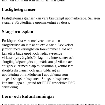
inom en kommun som tillhör samma ägare.
Fastighetsgränser
Fastigheternas gränser kan vara bristfälligt uppmarkerade. Säljaren
svarar ej förytterligare uppmarkering av dessa.
Skogsbruksplan
En köpare ska vara medveten om att en
skogsbruksplan inte är ett exakt facit. Avvikelser
jämfört med verkligheten förekommer a ltid och
kan gä la både uppåt och nedåt avseende
virkesvolym, åtgärdsförslag mm. Intressenter och
slutgiltig köpare görs uppmärksam på vikten av
att själv e ler med hjälp av sakkunnig kontro lera
skogsbruksplanen och själv bilda sig en
uppfattning om riktigheten i uppgifterna som
anges i skogsbruksplanen. Skogsbruksplanen
kan inte ligga ti l grund för PEFC respektive FSC
certifiering
Forn- och kulturlämningar