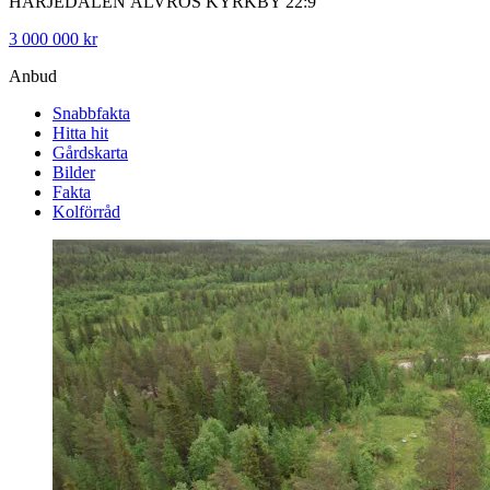
HÄRJEDALEN ÄLVROS KYRKBY 22:9
3 000 000 kr
Anbud
Snabbfakta
Hitta hit
Gårdskarta
Bilder
Fakta
Kolförråd