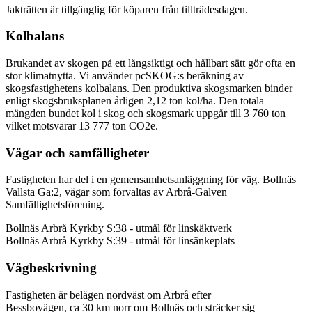
Jakträtten är tillgänglig för köparen från tillträdesdagen.
Kolbalans
Brukandet av skogen på ett långsiktigt och hållbart sätt gör ofta en
stor klimatnytta. Vi använder pcSKOG:s beräkning av
skogsfastighetens kolbalans. Den produktiva skogsmarken binder
enligt skogsbruksplanen årligen 2,12 ton kol/ha. Den totala
mängden bundet kol i skog och skogsmark uppgår till 3 760 ton
vilket motsvarar 13 777 ton CO2e.
Vägar och samfälligheter
Fastigheten har del i en gemensamhetsanläggning för väg. Bollnäs
Vallsta Ga:2, vägar som förvaltas av Arbrå-Galven
Samfällighetsförening.
Bollnäs Arbrå Kyrkby S:38 - utmål för linskäktverk
Bollnäs Arbrå Kyrkby S:39 - utmål för linsänkeplats
Vägbeskrivning
Fastigheten är belägen nordväst om Arbrå efter
Bessbovägen, ca 30 km norr om Bollnäs och sträcker sig