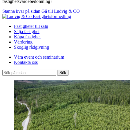
fastighetsvärdebedömning?
Stanna kvar på sidan
Gå till Ludvig & CO
Fastigheter till salu
Sälja fastighet
Köpa fastighet
Värdering
Skoglig rådgivning
Våra event och seminarium
Kontakta oss
Sök