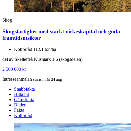
Skog
Skogsfastighet med starkt virkeskapital och goda
framtidsutsikter
Kolförråd 112.1 ton/ha
del av Skellefteå Kusmark 1:6 (skogsdelen)
2 500 000 kr
Intresseanmälan
senast mån 24 aug
Snabbfakta
Hitta hit
Gårdskarta
Bilder
Fakta
Kolförråd