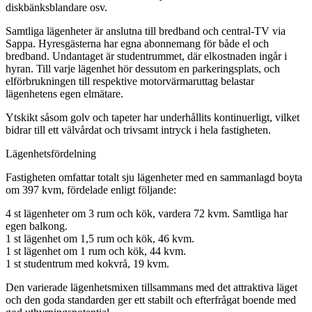
diskbänksblandare osv.
Samtliga lägenheter är anslutna till bredband och central-TV via
Sappa. Hyresgästerna har egna abonnemang för både el och
bredband. Undantaget är studentrummet, där elkostnaden ingår i
hyran. Till varje lägenhet hör dessutom en parkeringsplats, och
elförbrukningen till respektive motorvärmaruttag belastar
lägenhetens egen elmätare.
Ytskikt såsom golv och tapeter har underhållits kontinuerligt, vilket
bidrar till ett välvårdat och trivsamt intryck i hela fastigheten.
Lägenhetsfördelning
Fastigheten omfattar totalt sju lägenheter med en sammanlagd boyta
om 397 kvm, fördelade enligt följande:
4 st lägenheter om 3 rum och kök, vardera 72 kvm. Samtliga har
egen balkong.
1 st lägenhet om 1,5 rum och kök, 46 kvm.
1 st lägenhet om 1 rum och kök, 44 kvm.
1 st studentrum med kokvrå, 19 kvm.
Den varierade lägenhetsmixen tillsammans med det attraktiva läget
och den goda standarden ger ett stabilt och efterfrågat boende med