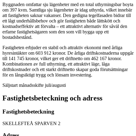
Byggnaden omfattar sju lägenheter med en total uthyrningsbar boyta
om 397 kvm. Samtliga sju lägenheter är idag uthyrda, vilket innebär
att fastigheten saknar vakanser. Den gedigna tegelfasaden bidrar till
ett lågt underhållsbehov och gör fastigheten både lättskött och
kostnadseffektiv att förvalta – ett attraktivt alternativ för såväl den
erfarne fastighetsägaren som den som vill bygga upp ett
bostadsbestånd.
Fastigheten erbjuder en stabil och attraktiv ekonomi med årliga
hyresintäkter om 603 912 kronor. De årliga driftskostnaderna uppgår
till 141 745 kronor, vilket ger ett driftnetto om 462 167 kronor.
Kombinationen av full uthyrning, ett attraktivt läge, låga
driftskostnader och ett starkt driftnetto skapar goda förutsättningar
för en långsiktigt trygg och lönsam investering.
Säljstart månadsskifte juli/augusti
Fastighetsbeteckning och adress
Fastighetsbeteckning
SKELLEFTEÅ SPARVEN 2
Adress