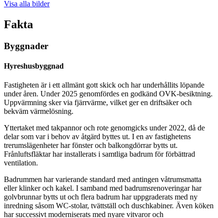
Visa alla bilder
Fakta
Byggnader
Hyreshusbyggnad
Fastigheten är i ett allmänt gott skick och har underhållits löpande
under åren. Under 2025 genomfördes en godkänd OVK-besiktning.
Uppvärmning sker via fjärrvärme, vilket ger en driftsäker och
bekväm värmelösning.
Yttertaket med takpannor och rote genomgicks under 2022, då de
delar som var i behov av åtgärd byttes ut. I en av fastighetens
trerumslägenheter har fönster och balkongdörrar bytts ut.
Frånluftsfläktar har installerats i samtliga badrum för förbättrad
ventilation.
Badrummen har varierande standard med antingen våtrumsmatta
eller klinker och kakel. I samband med badrumsrenoveringar har
golvbrunnar bytts ut och flera badrum har uppgraderats med ny
inredning såsom WC-stolar, tvättställ och duschkabiner. Även köken
har successivt moderniserats med nyare vitvaror och