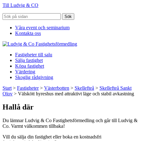
Till Ludvig & CO
Sök
Våra event och seminarium
Kontakta oss
Fastigheter till salu
Sälja fastighet
Köpa fastighet
Värdering
Skoglig rådgivning
Start
>
Fastigheter
>
Västerbotten
>
Skellefteå
>
Skellefteå Sankt
Olov
>
Välskött hyreshus med attraktivt läge och stabil avkastning
Hallå där
Du lämnar Ludvig & Co Fastighetsförmedling och går till Ludvig &
Co. Varmt välkommen tillbaka!
Vill du sälja din fastighet eller boka en kostnadsfri