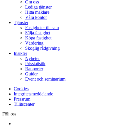
Om oss
Lediga tjänster
Hitta mäklare
Våra kontor
Tjänster
Fastigheter till salu
Sälja fastighet
Köpa fastighet
Värdering
Skoglig rådgivning
Insikter
Nyheter
Prisstatistik
Rapporter
Guider
Event och seminarium
Cookies
Integritetsmeddelande
Pressrum
Tillitscenter
Följ oss